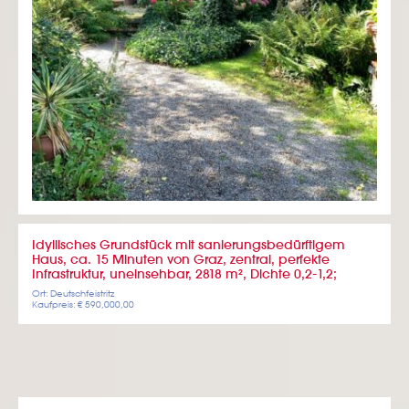
Idyllisches Grundstück mit sanierungsbedürftigem
Haus, ca. 15 Minuten von Graz, zentral, perfekte
Infrastruktur, uneinsehbar, 2818 m², Dichte 0,2-1,2;
Ort: Deutschfeistritz
Kaufpreis: € 590,000,00