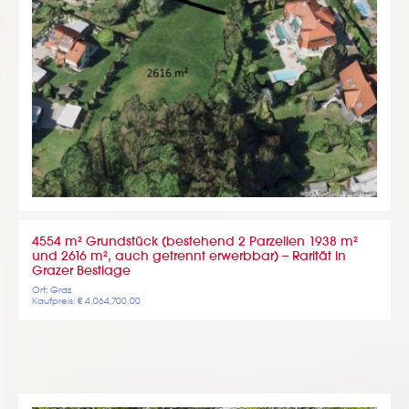
4554 m² Grundstück (bestehend 2 Parzellen 1938 m²
und 2616 m², auch getrennt erwerbbar) – Rarität in
Grazer Bestlage
Ort: Graz
Kaufpreis: € 4,064,700,00