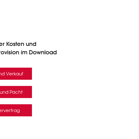
er Kosten und
rovision im Download
nd Verkauf
 und Pacht
ervertrag